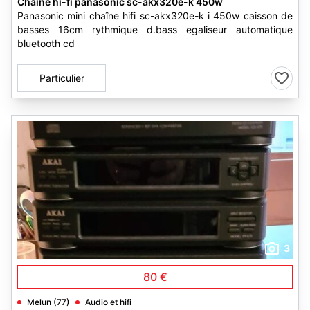
Chaîne hi-fi panasonic sc-akx320e-k 450w
Panasonic mini chaîne hifi sc-akx320e-k i 450w caisson de
basses 16cm rythmique d.bass egaliseur automatique
bluetooth cd
Particulier
3
80 €
Melun (77)
Audio et hifi