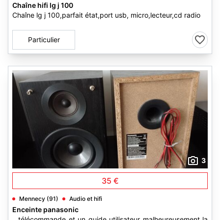
Chaîne hifi lg j 100
Chaîne lg j 100,parfait état,port usb, micro,lecteur,cd radio
Particulier
3
35 €
Mennecy (91)
Audio et hifi
Enceinte panasonic
...télécommande et un guide utilisateur malheureusement la