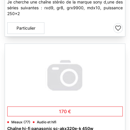
Je cherche une chaîne stéréo de la marque sony d,une des
séries suivantes : rxd9, gr8, grx9900, mdx10, puissance
250×2
Particulier
170 €
Meaux (77)
Audio et hifi
Chaîne hi-fi panasonic sc-akx320e-k 450w