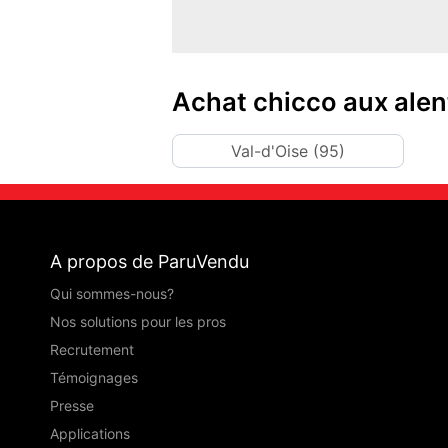
Achat chicco aux alen
Val-d'Oise (95)
A propos de ParuVendu
Qui sommes-nous?
Nos solutions pour les pros
Recrutement
Témoignages
Presse
Applications