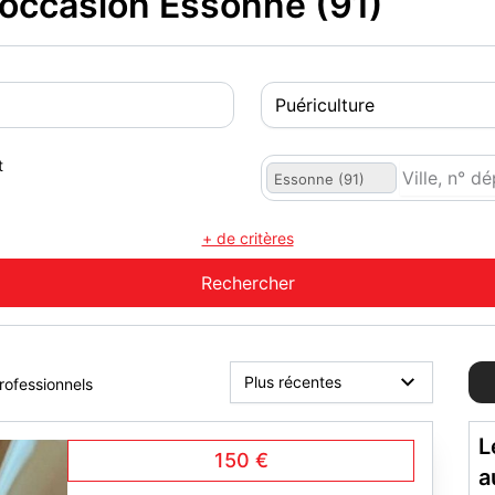
occasion Essonne (91)
t
Essonne (91)
+ de critères
rofessionnels
L
150 €
a