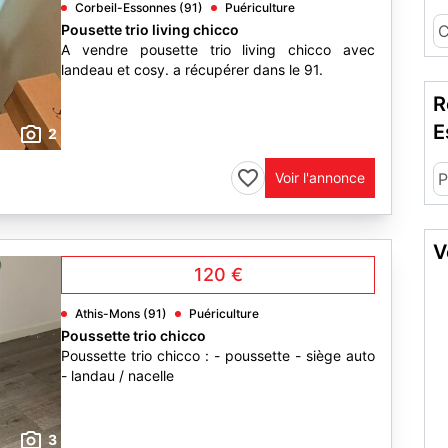
Corbeil-Essonnes (91)
Puériculture
Pousette trio living chicco
C
A vendre pousette trio living chicco avec
landeau et cosy. a récupérer dans le 91.
R
E
2
Voir l'annonce
P
V
120 €
Athis-Mons (91)
Puériculture
Poussette trio chicco
Poussette trio chicco : - poussette - siège auto
- landau / nacelle
3