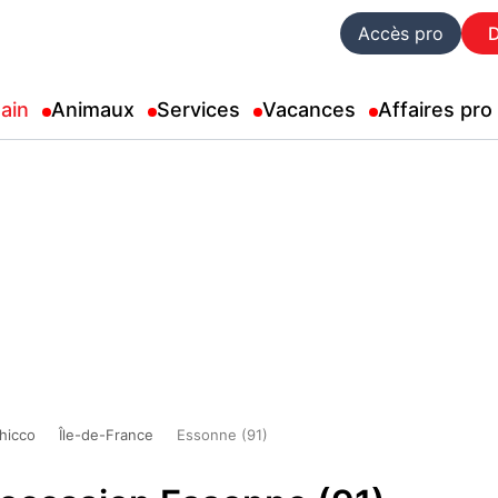
Accès pro
ain
Animaux
Services
Vacances
Affaires pro
hicco
Île-de-France
Essonne (91)