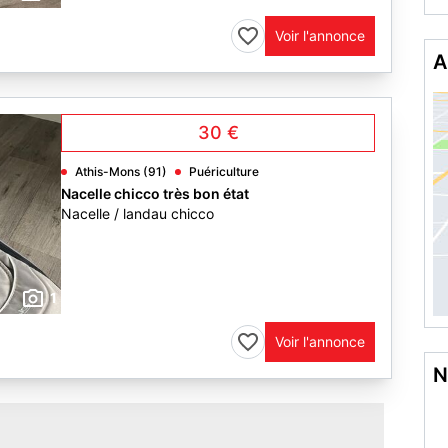
Voir l'annonce
A
30 €
Athis-Mons (91)
Puériculture
Nacelle chicco très bon état
Nacelle / landau chicco
1
Voir l'annonce
N