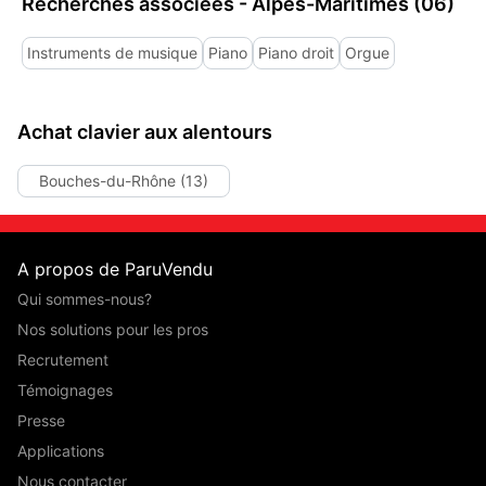
Recherches associées - Alpes-Maritimes (06)
Instruments de musique
Piano
Piano droit
Orgue
Achat clavier aux alentours
Bouches-du-Rhône (13)
A propos de ParuVendu
Qui sommes-nous?
Nos solutions pour les pros
Recrutement
Témoignages
Presse
Applications
Nous contacter