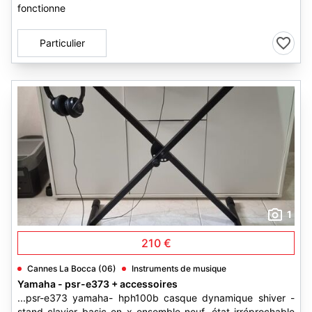
fonctionne
Particulier
1
210 €
Cannes La Bocca (06)
Instruments de musique
Yamaha - psr-e373 + accessoires
...psr-e373 yamaha- hph100b casque dynamique shiver -
stand clavier basic en x ensemble neuf, état irréprochable