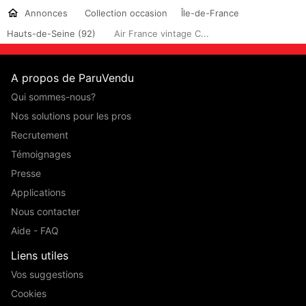
Annonces
Collection occasion
Île-de-France
Hauts-de-Seine (92)
Air France vintage C...
A propos de ParuVendu
Qui sommes-nous?
Nos solutions pour les pros
Recrutement
Témoignages
Presse
Applications
Nous contacter
Aide - FAQ
Liens utiles
Vos suggestions
Cookies