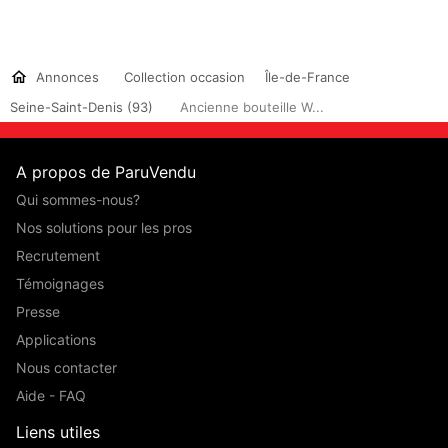
Annonces
Collection occasion
Île-de-France
Seine-Saint-Denis (93)
Ancienne bouteille W...
A propos de ParuVendu
Qui sommes-nous?
Nos solutions pour les pros
Recrutement
Témoignages
Presse
Applications
Nous contacter
Aide - FAQ
Liens utiles