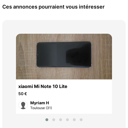
Ces annonces pourraient vous intéresser
B A
350
xiaomi Mi Note 10 Lite
50 €
Myriam H
Toulouse (31)