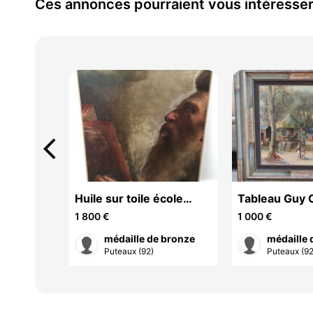
Ces annonces pourraient vous intéresse
arrow_back_ios
 chinois
Huile sur toile école
Tableau Guy 
rat
française du 19ème
1 800 €
1 000 €
siècle
écu
médaille de bronze
médaille 
Puteaux (92)
Puteaux (92