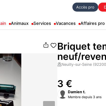
Accès pro
ain
Animaux
Services
Vacances
Affaires pro
Briquet t
neuf/reve
Neuilly-sur-Seine (92200
3 €
Damien t.
Membre depuis 3 ans