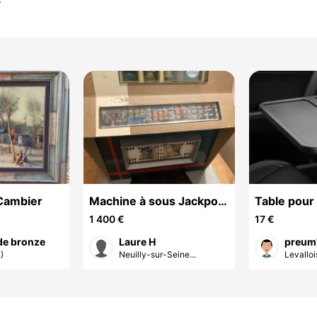
r
Cambier
Machine à sous Jackpot
Table pour 
de casino
voiture
1 400 €
17 €
de bronze
Laure H
preum
)
Neuilly-sur-Seine...
Levallois