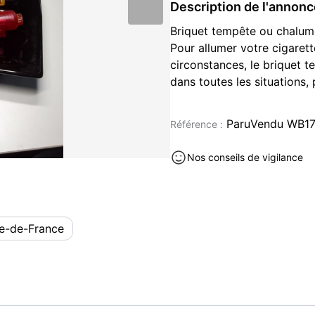
Description de l'annon
Briquet tempête ou chalumea
Pour allumer votre cigarett
circonstances, le briquet t
dans toutes les situations,
chalumeau bleue est rigide 
n'importe quoi en peu de t
ParuVendu WB17
Référence :
tempete gaz est rechargea
Collection à vendre à Neuilly-s
Nos conseils de vigilance
le-de-France