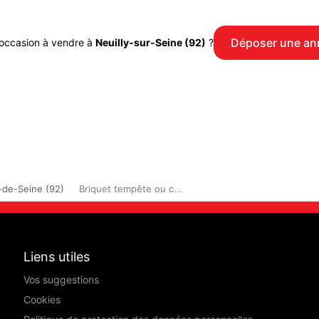
Déposer une a
occasion à vendre à
Neuilly-sur-Seine (92)
?
-de-Seine (92)
Briquet tempête ou c...
Liens utiles
Vos suggestions
Cookies