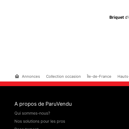
Briquet
d'
Annonces
Collection occasion
Île-de-France
Hauts
A propos de ParuVendu
Qui sommes-nous?
Nos solutions pour les pros