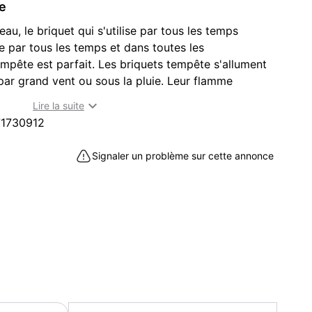
ce
u, le briquet qui s'utilise par tous les temps
e par tous les temps et dans toutes les
empête est parfait. Les briquets tempête s'allument
 par grand vent ou sous la pluie. Leur flamme
et puissante, ce qui permet d'allumer tout et

Lire la suite
emps et de manière très efficace. Le briquet
1730912
ble.
ur-Seine (92200)
Signaler un problème sur cette annonce