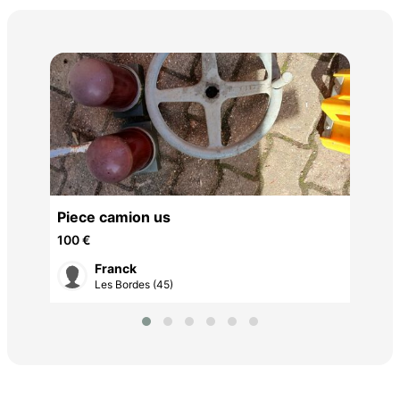
Fic
15 
Piece camion us
100 €
Franck
Les Bordes (45)