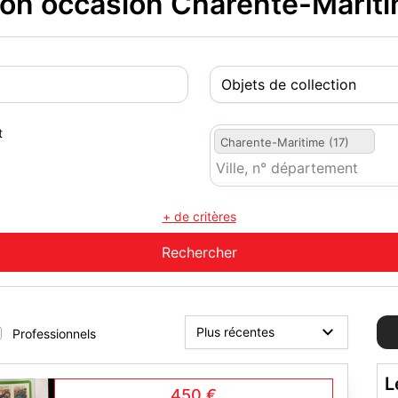
ion occasion Charente-Mariti
t
Charente-Maritime (17)
+ de critères
Professionnels
L
450 €