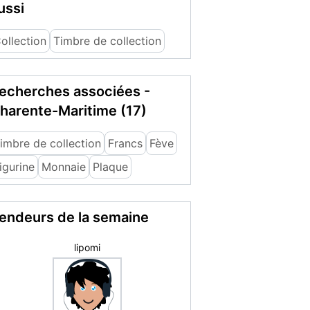
ussi
ollection
Timbre de collection
echerches associées -
harente-Maritime (17)
imbre de collection
Francs
Fève
igurine
Monnaie
Plaque
endeurs de la semaine
Susana H.