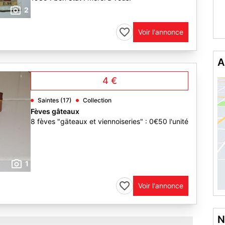
2
Voir l'annonce
A
4 €
Saintes (17)
Collection
Fèves gâteaux
8 fèves "gäteaux et viennoiseries" : 0€50 l'unité
1
Voir l'annonce
N