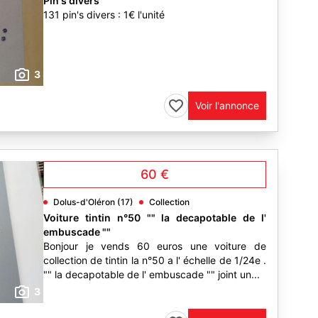
Pin's divers
131 pin's divers : 1€ l'unité
3
Voir l'annonce
60 €
Dolus-d'Oléron (17)
Collection
Voiture tintin n°50 "" la decapotable de l'
embuscade ""
Bonjour je vends 60 euros une voiture de
collection de tintin la n°50 a l' échelle de 1/24e .
"" la decapotable de l' embuscade "" joint un...
3