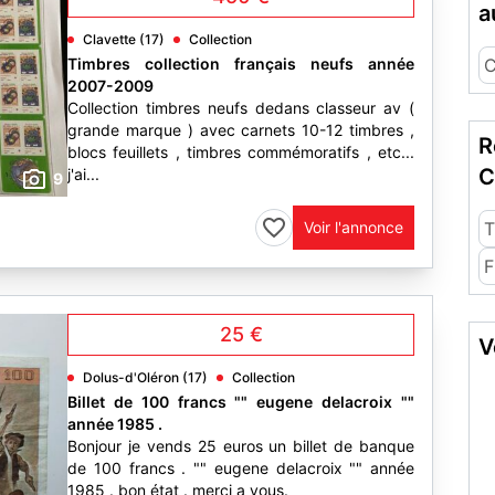
a
Clavette (17)
Collection
Timbres collection français neufs année
C
2007-2009
Collection timbres neufs dedans classeur av (
grande marque ) avec carnets 10-12 timbres ,
R
blocs feuillets , timbres commémoratifs , etc...
C
j'ai...
9
Voir l'annonce
T
F
25 €
V
Dolus-d'Oléron (17)
Collection
Billet de 100 francs "" eugene delacroix ""
année 1985 .
Bonjour je vends 25 euros un billet de banque
de 100 francs . "" eugene delacroix "" année
1985 . bon état . merci a vous.