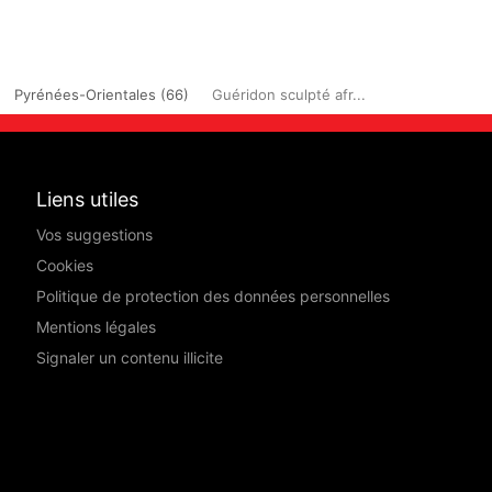
Pyrénées-Orientales (66)
Guéridon sculpté afr...
Liens utiles
Vos suggestions
Cookies
Politique de protection des données personnelles
Mentions légales
Signaler un contenu illicite