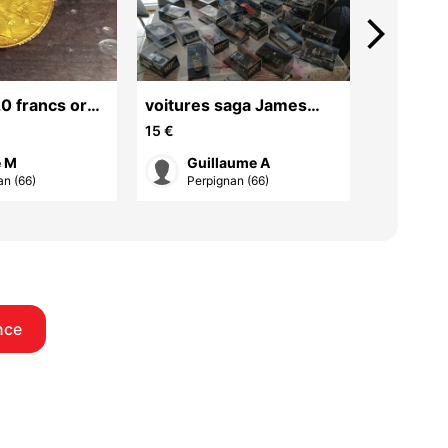
arrow_forward_ios
0 francs or
voitures saga James
vaisseau
Bond
15 €
10 €
e M
Guillaume A
Gui
an (66)
Perpignan (66)
Perp
nce