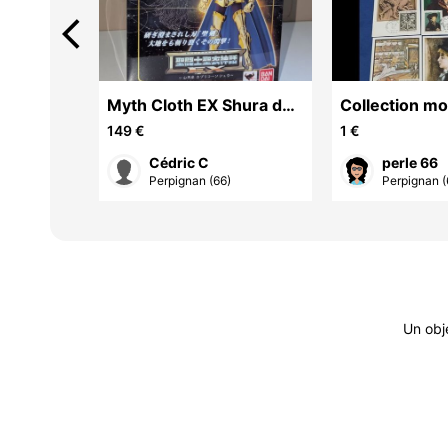
arrow_back_ios
wars
Myth Cloth EX Shura du
Collection m
Capricorne (2013) NEUF
Franc
149 €
1 €
Cédric C
perle 66
Perpignan (66)
Perpignan (
Un obj