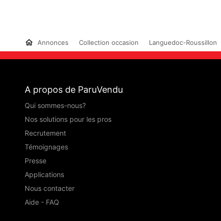
Annonces
Collection occasion
Languedoc-Roussillon
A propos de ParuVendu
Qui sommes-nous?
Nos solutions pour les pros
Recrutement
Témoignages
Presse
Applications
Nous contacter
Aide - FAQ