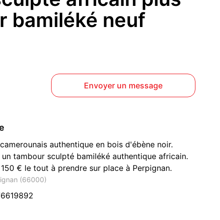
r bamiléké neuf
Envoyer un message
ce
camerounais authentique en bois d'ébène noir.
un tambour sculpté bamiléké authentique africain.
50 € le tout à prendre sur place à Perpignan.
pignan (66000)
76619892