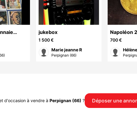
onnaie
jukebox
Napoléon 2
1855
1 500 €
700 €
Marie jeanne R
Hélèn
66)
Perpignan (66)
Perpign
Déposer une anno
et d'occasion à vendre à
Perpignan (66)
?