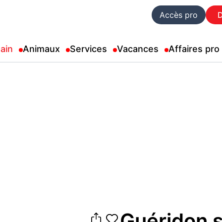
Accès pro
ain
Animaux
Services
Vacances
Affaires pro
Guéridon s