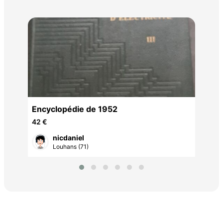
Com
24 
Encyclopédie de 1952
42 €
nicdaniel
Louhans (71)