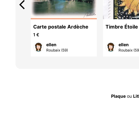
arrow_back_ios
Carte postale Ardèche
Timbre Étoile
1 €
ellen
ellen
Roubaix (59)
Roubaix (59
Plaque
ou
Li