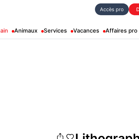
Accès pro
ain
Animaux
Services
Vacances
Affaires pro
Lithograph