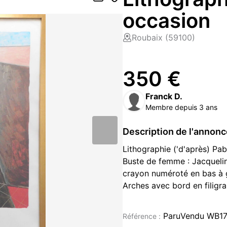
occasion
Roubaix (59100)
350 €
Franck D.
Membre depuis 3 ans
Description de l'annon
Lithographie ('d'après) Pa
Buste de femme : Jacquelin
crayon numéroté en bas à 
Arches avec bord en filigr
Gallwitz Picasso
Taille avec cadre : 60cm x
ParuVendu WB1
Référence :
Remise ne main propre