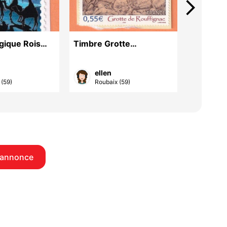
arrow_forward_ios
gique Rois
Timbre Grotte
Timbre 
Rouffignac
ellen
elle
 (59)
Roubaix (59)
Roub
 annonce