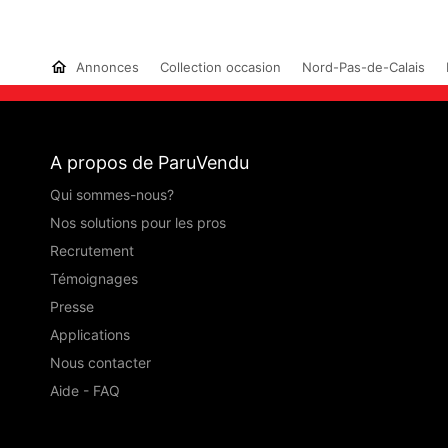
Annonces
Collection occasion
Nord-Pas-de-Calais
A propos de ParuVendu
Qui sommes-nous?
Nos solutions pour les pros
Recrutement
Témoignages
Presse
Applications
Nous contacter
Aide - FAQ