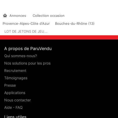
Annonces
Collection occasion
Provence-Alpes-Côte d'Azur
Bouches-du-Rhône (13)
LOT DE JETONS DE JEU...
A propos de ParuVendu
Qui sommes-nous?
Nos solutions pour les pros
Recrutement
Témoignages
Presse
Applications
Nous contacter
Aide - FAQ
Liens utiles