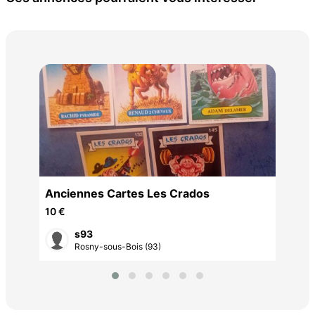
Lot
20 
T
Anciennes Cartes Les Crados
10 €
s93
Rosny-sous-Bois (93)