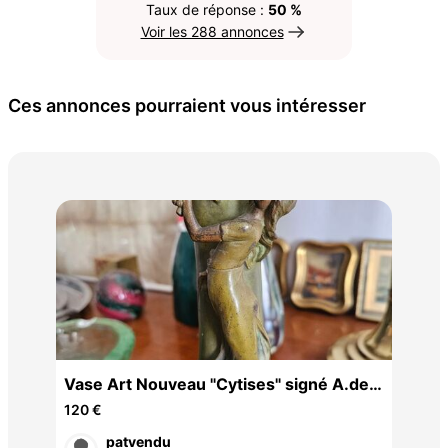
Taux de réponse :
50 %
Voir les 288 annonces
Ces annonces pourraient vous intéresser
2 e
Jos
3,6
024
Vase Art Nouveau "Cytises" signé A.de
Raudery - Étain patiné
120 €
patvendu