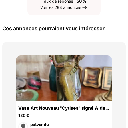
Taux de réponse :
50 %
Voir les 288 annonces
Ces annonces pourraient vous intéresser
2 e
Jos
3,6
024
Vase Art Nouveau "Cytises" signé A.de
Raudery - Étain patiné
120 €
patvendu