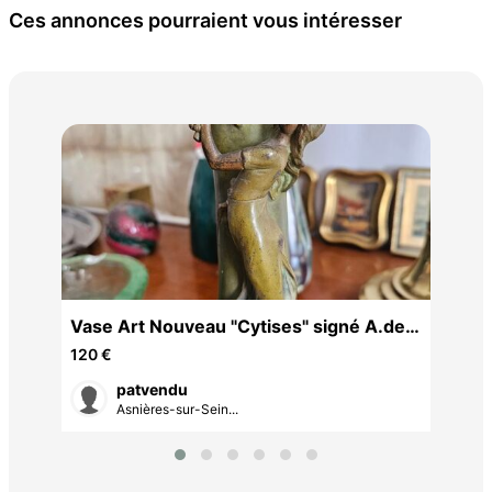
Ces annonces pourraient vous intéresser
2 e
Jos
3,6
024
Vase Art Nouveau "Cytises" signé A.de
Raudery - Étain patiné
120 €
patvendu
Asnières-sur-Sein...