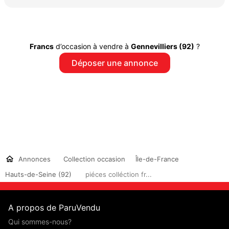
Francs
d’occasion à vendre à
Gennevilliers (92)
?
Déposer une annonce
Annonces
Collection occasion
Île-de-France
Hauts-de-Seine (92)
piéces colléction fr...
A propos de ParuVendu
Qui sommes-nous?