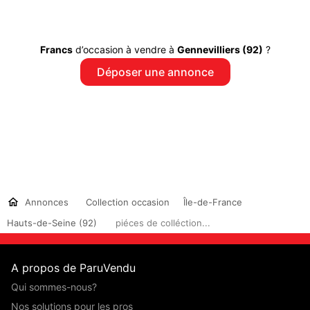
Francs
d’occasion à vendre à
Gennevilliers (92)
?
Déposer une annonce
Annonces
Collection occasion
Île-de-France
Hauts-de-Seine (92)
piéces de colléction...
A propos de ParuVendu
Qui sommes-nous?
Nos solutions pour les pros