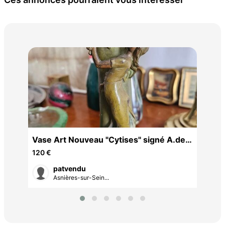
2 e
Jos
3,6
024
Vase Art Nouveau "Cytises" signé A.de
Raudery - Étain patiné
120 €
patvendu
Asnières-sur-Sein...