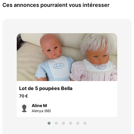
Ces annonces pourraient vous intéresser
VIE
40 
Lot de 5 poupées Bella
70 €
Aline M
Alénya (66)