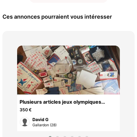
Ces annonces pourraient vous intéresser
Sta
160
rre
Plusieurs articles jeux olympiques
albertville
350 €
David G
Gallardon (28)