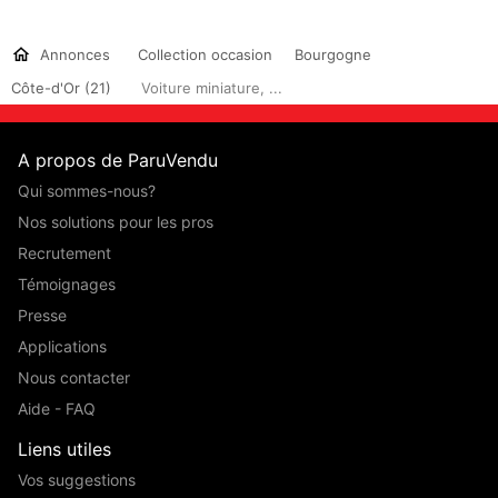
Annonces
Collection occasion
Bourgogne
Côte-d'Or (21)
Voiture miniature, ...
A propos de ParuVendu
Qui sommes-nous?
Nos solutions pour les pros
Recrutement
Témoignages
Presse
Applications
Nous contacter
Aide - FAQ
Liens utiles
Vos suggestions