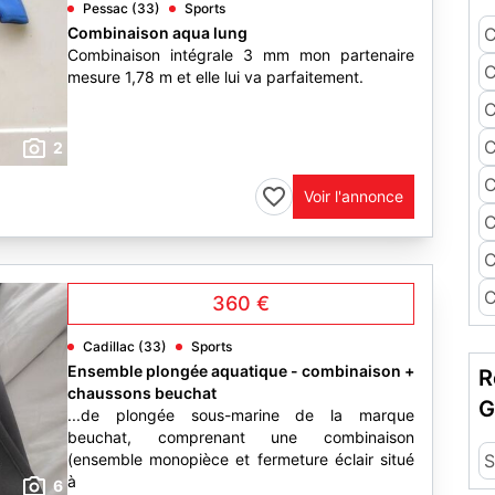
Pessac (33)
Sports
Combinaison aqua lung
C
Combinaison intégrale 3 mm mon partenaire
C
mesure 1,78 m et elle lui va parfaitement.
C
C
2
C
Voir l'annonce
C
C
C
360 €
Cadillac (33)
Sports
Ensemble plongée aquatique - combinaison +
R
chaussons beuchat
G
...de plongée sous-marine de la marque
beuchat, comprenant une combinaison
(ensemble monopièce et fermeture éclair situé
S
à
6