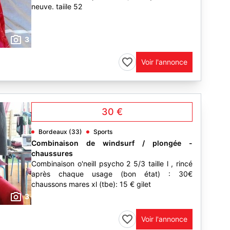
neuve. taiile 52
3
Voir l'annonce
30 €
Bordeaux (33)
Sports
Combinaison de windsurf / plongée -
chaussures
Combinaison o'neill psycho 2 5/3 taille l , rincé
après chaque usage (bon état) : 30€
chaussons mares xl (tbe): 15 € gilet
3
Voir l'annonce