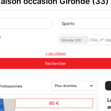
ison occasion Gironde (33)
t
Gironde (33)
+ de critères
Professionnels
L
80 €
a