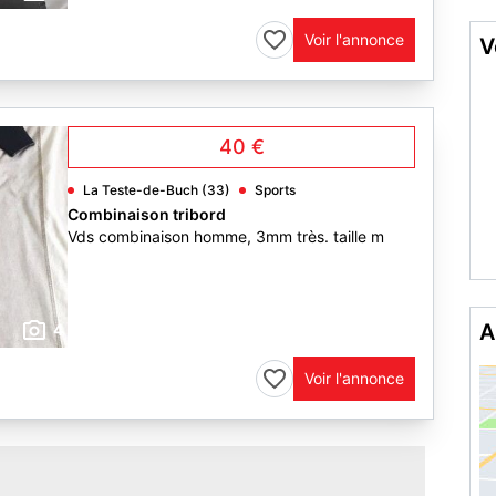
Voir l'annonce
V
40 €
La Teste-de-Buch (33)
Sports
Combinaison tribord
Vds combinaison homme, 3mm très. taille m
A
4
Voir l'annonce