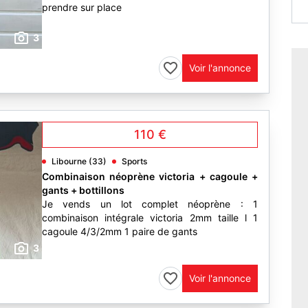
prendre sur place
3
Voir l'annonce
110 €
Libourne (33)
Sports
Combinaison néoprène victoria + cagoule +
gants + bottillons
Je vends un lot complet néoprène : 1
combinaison intégrale victoria 2mm taille l 1
cagoule 4/3/2mm 1 paire de gants
3
Voir l'annonce