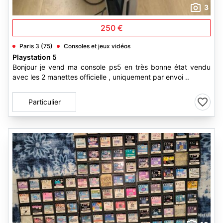
3
250 €
Paris 3 (75)
Consoles et jeux vidéos
Playstation 5
Bonjour je vend ma console ps5 en très bonne état vendu
avec les 2 manettes officielle , uniquement par envoi ..
Particulier