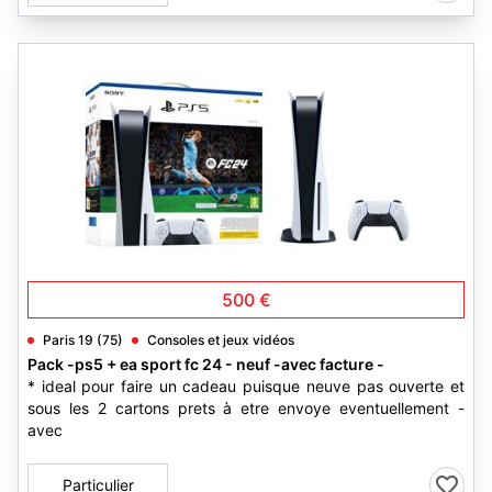
1
500 €
Paris 19 (75)
Consoles et jeux vidéos
Pack -ps5 + ea sport fc 24 - neuf -avec facture -
* ideal pour faire un cadeau puisque neuve pas ouverte et
sous les 2 cartons prets à etre envoye eventuellement -
avec
Particulier