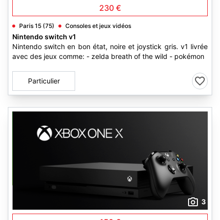
230 €
Paris 15 (75)
Consoles et jeux vidéos
Nintendo switch v1
Nintendo switch en bon état, noire et joystick gris. v1 livrée
avec des jeux comme: - zelda breath of the wild - pokémon
Particulier
3