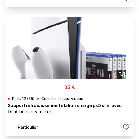
3
35 €
Paris 12 (75)
Consoles et jeux vidéos
Support refroidissement station charge ps5 slim avec
Doublon cadeau noël
Particulier