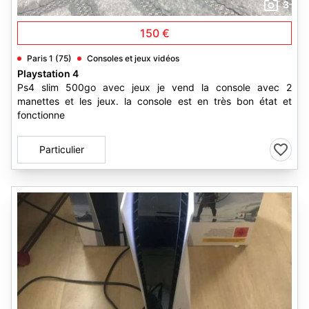
3
150 €
Paris 1 (75)
Consoles et jeux vidéos
Playstation 4
Ps4 slim 500go avec jeux je vend la console avec 2
manettes et les jeux. la console est en très bon état et
fonctionne
Particulier