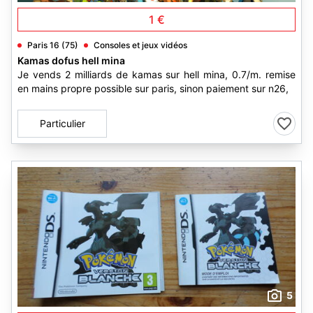
1 €
Paris 16 (75)
Consoles et jeux vidéos
Kamas dofus hell mina
Je vends 2 milliards de kamas sur hell mina, 0.7/m. remise
en mains propre possible sur paris, sinon paiement sur n26,
Particulier
5