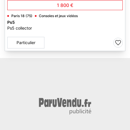
1 800 €
Paris 18 (75)
Consoles et jeux vidéos
Ps5
Ps5 collector
Particulier