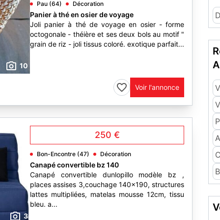
Pau (64)
Décoration
Panier à thé en osier de voyage
D
Joli panier à thé de voyage en osier - forme
octogonale - théière et ses deux bols au motif "
grain de riz - joli tissus coloré. exotique parfait...
R
A
10
Voir l'annonce
V
V
P
250 €
A
C
Bon-Encontre (47)
Décoration
Canapé convertible bz 140
B
Canapé convertible dunlopillo modèle bz ,
places assises 3,couchage 140x190, structures
lattes multipliées, matelas mousse 12cm, tissu
bleu. a...
V
3