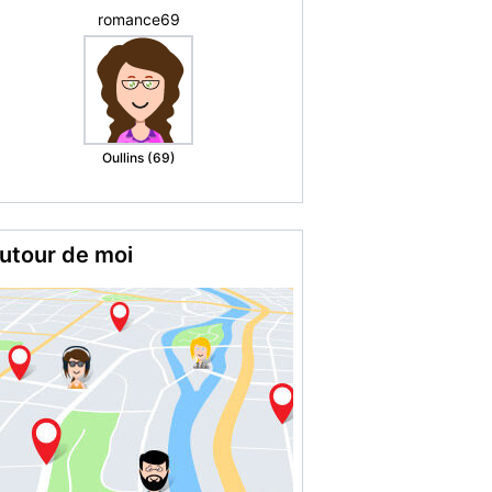
Didier V.
Flers En
Escrebieux (59)
utour de moi