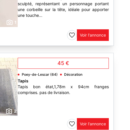
sculpté, représentant un personnage portant
une corbeille sur la tête, idéale pour apporter
une touche...
1
Voir l'annonce
45 €
Poey-de-Lescar (64)
Décoration
Tapis
Tapis bon état,1,78m x 94cm franges
comprises. pas de livraison.
2
Voir l'annonce