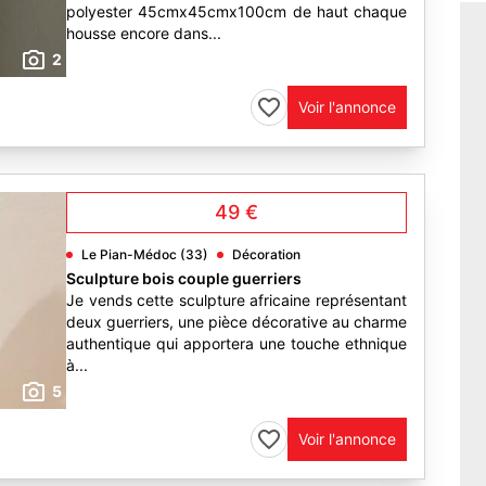
polyester 45cmx45cmx100cm de haut chaque
housse encore dans...
2
Voir l'annonce
49 €
Le Pian-Médoc (33)
Décoration
Sculpture bois couple guerriers
Je vends cette sculpture africaine représentant
deux guerriers, une pièce décorative au charme
authentique qui apportera une touche ethnique
à...
5
Voir l'annonce