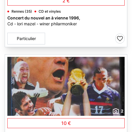
2 €
Rennes (35)
CD et vinyles
Concert du nouvel an à vienne 1996,
Cd - lori mazel - winer philarmoniker
Particulier
2
10 €