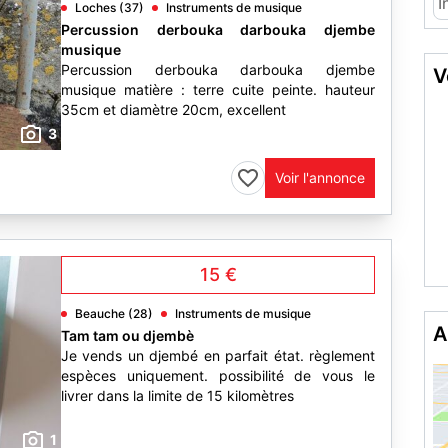
I
Loches (37)
Instruments de musique
Percussion derbouka darbouka djembe
musique
Percussion derbouka darbouka djembe
V
musique matière : terre cuite peinte. hauteur
35cm et diamètre 20cm, excellent
3
Voir l'annonce
15 €
Beauche (28)
Instruments de musique
A
Tam tam ou djembè
Je vends un djembé en parfait état. règlement
espèces uniquement. possibilité de vous le
livrer dans la limite de 15 kilomètres
1