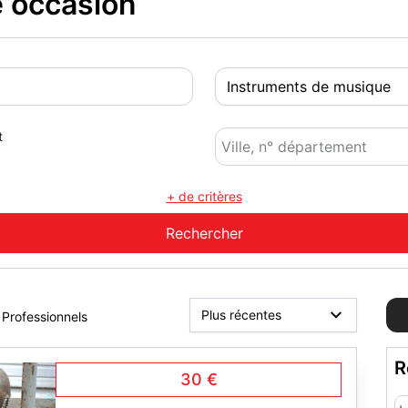
 occasion
t
+ de critères
Professionnels
R
30 €