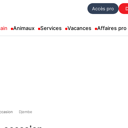
Accès pro
ain
Animaux
Services
Vacances
Affaires pro
ccasion
Djembe