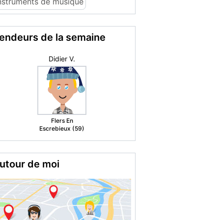
nstruments de musique
endeurs de la semaine
lipomi
St Quentin (02)
utour de moi