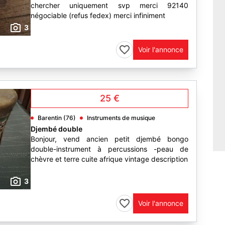
chercher uniquement svp merci 92140
négociable (refus fedex) merci infiniment
3
Voir l'annonce
25 €
Barentin (76)
Instruments de musique
Djembé double
Bonjour, vend ancien petit djembé bongo
double-instrument à percussions -peau de
chèvre et terre cuite afrique vintage description
3
Voir l'annonce