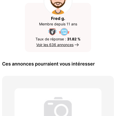
Fred g.
Membre depuis 11 ans
Taux de réponse :
31.82 %
Voir les 636 annonces
Ces annonces pourraient vous intéresser
Tra
500
6 €