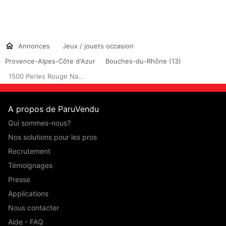
Annonces
Jeux / jouets occasion
Provence-Alpes-Côte d'Azur
Bouches-du-Rhône (13)
1500 Perles Rouge Na...
A propos de ParuVendu
Qui sommes-nous?
Nos solutions pour les pros
Recrutement
Témoignages
Presse
Applications
Nous contacter
Aide - FAQ