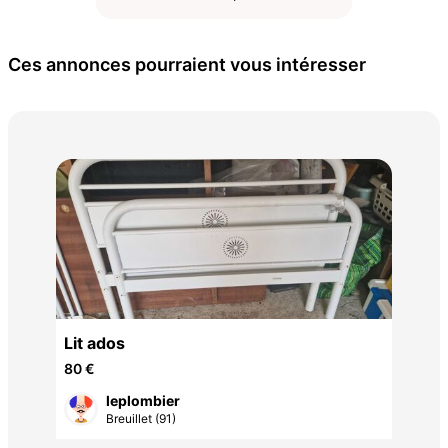
Ces annonces pourraient vous intéresser
Ens
cha
169
Lit ados
80 €
leplombier
Breuillet (91)