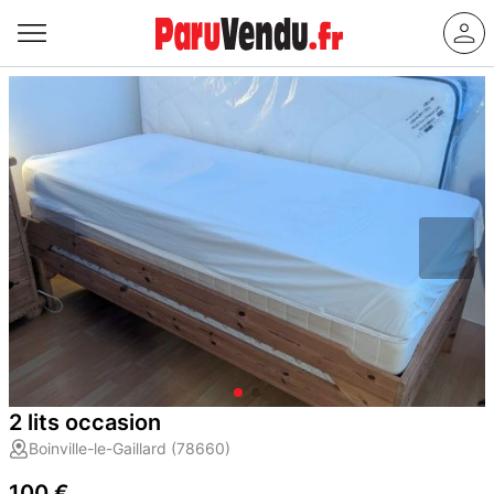
2 lits occasion
Boinville-le-Gaillard (78660)
100 €