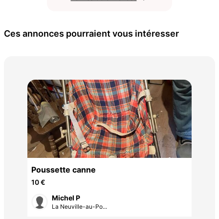
Ces annonces pourraient vous intéresser
La
70 
Poussette canne
10 €
Michel P
La Neuville-au-Po...