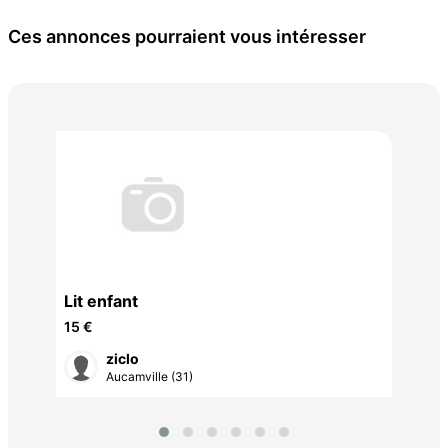
Ces annonces pourraient vous intéresser
Lit enfant
Pue
15 €
20 
ziclo
Aucamville (31)