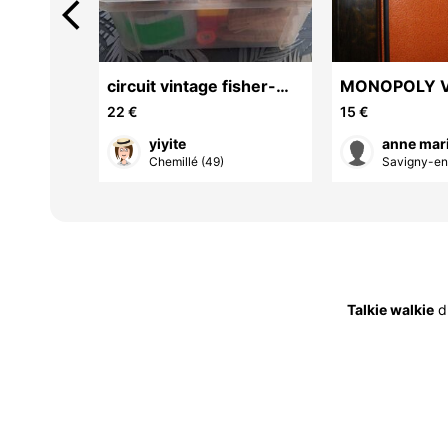
arrow_back_ios
circuit vintage fisher-
MONOPOLY V
price
22 €
15 €
yiyite
anne mar
Chemillé (49)
Savigny-en-
Talkie walkie
d'