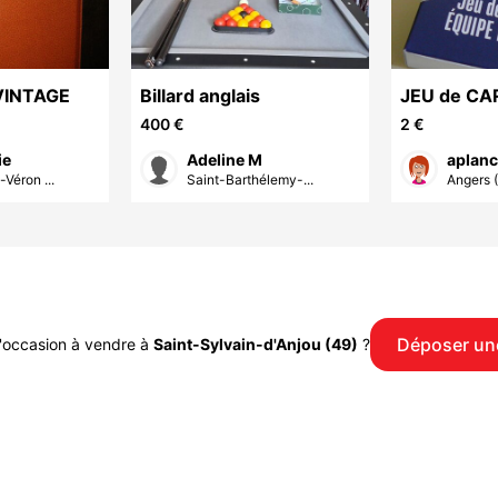
INTAGE
Billard anglais
JEU de CA
MEMOIRE -
400 €
2 €
France - N
ie
Adeline M
aplanc
Véron ...
Saint-Barthélemy-...
Angers 
Déposer un
occasion à vendre à
Saint-Sylvain-d'Anjou (49)
?