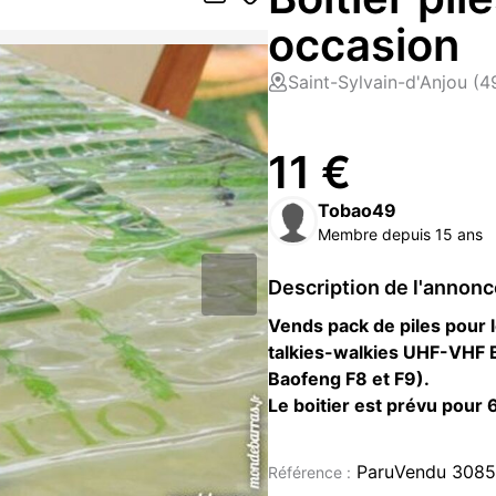
occasion
Saint-Sylvain-d'Anjou (
11 €
Tobao49
Membre depuis 15 ans
Description de l'annon
Vends pack de piles pour 
talkies-walkies UHF-VHF Ba
Baofeng F8 et F9).
Le boitier est prévu pour 
La tension passe alors à 
avec une meilleur prise e
ParuVendu 3085
Référence :
Matériel neuf.