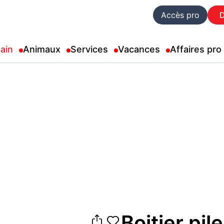
Accès pro
ain
Animaux
Services
Vacances
Affaires pro
Boitier pi