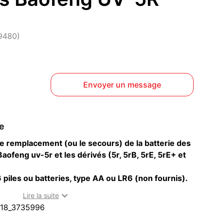
49480)
Envoyer un message
ce
le remplacement (ou le secours) de la batterie des
ofeng uv-5r et les dérivés (5r, 5rB, 5rE, 5rE+ et
6 piles ou batteries, type AA ou LR6 (non fournis).
9v et augmente la puissance d'émission à 6-7Watts,

Lire la suite
n main.
18_3735996