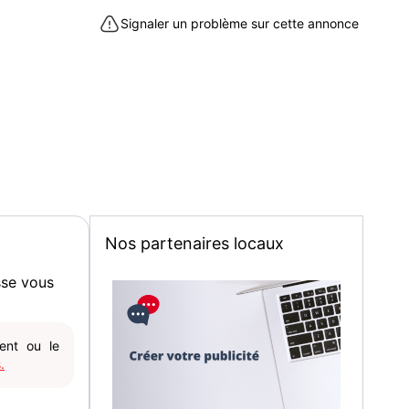
st pas compris dans ce tarif, mais il est en vente
Signaler un problème sur cette annonce
s.
 de 2.50€ (si acheté seul).
 taper : tobao49.
UIN.
-Sylvain-d'Anjou (49480)
Nos partenaires locaux
sse vous
gent ou le
.