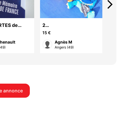
arrow_forward_ios
RTES de
2
lego po
 Equipe de
peluches/marionnettes "
15 €
94 €
euf
JURASSIC World > VOIR
henault
Agnès M
Descriptif
(49)
Angers (49)
Trél
e annonce