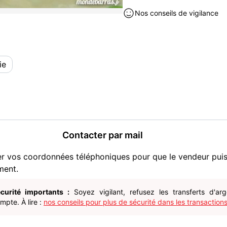
L'uv-5r+, sur la photos n'e
Nos conseils de vigilance
dans mes autres annonce
Prix 11€ + le port éventuel
Pour mes autres annonces,
ABSENT DU 14 MAI AU 6 J
ie
Jeux / jouets à vendre à Saint
Contacter par mail
er vos coordonnées téléphoniques pour que le vendeur pui
ment.
curité importants :
Soyez vigilant, refusez les transferts d'ar
pte. À lire :
nos conseils pour plus de sécurité dans les transactions