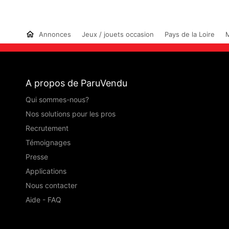
Annonces
Jeux / jouets occasion
Pays de la Loire
M
A propos de ParuVendu
Qui sommes-nous?
Nos solutions pour les pros
Recrutement
Témoignages
Presse
Applications
Nous contacter
Aide - FAQ