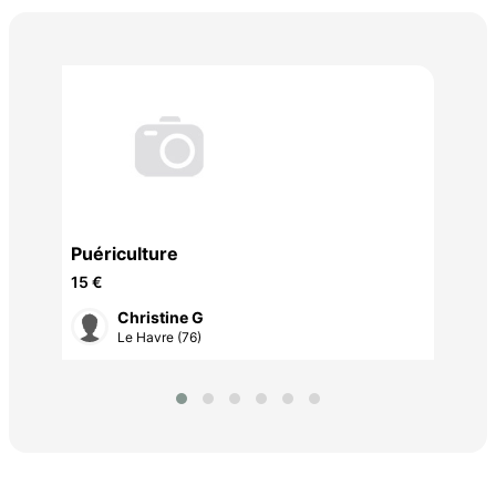
Lit
15 
Puériculture
15 €
Christine G
Le Havre (76)