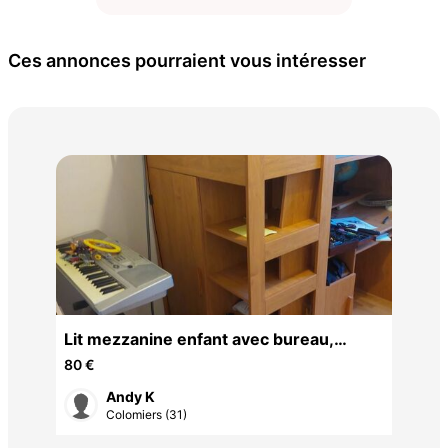
Ces annonces pourraient vous intéresser
Lit
Lit mezzanine enfant avec bureau,
15 
bibliothèque et armoire
80 €
Andy K
Colomiers (31)