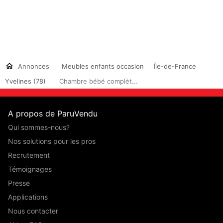
Annonces
Meubles enfants occasion
Île-de-France
Yvelines (78)
Chambre bébé complèt...
A propos de ParuVendu
Qui sommes-nous?
Nos solutions pour les pros
Recrutement
Témoignages
Presse
Applications
Nous contacter