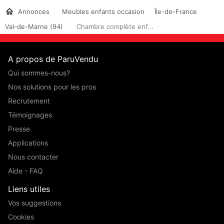
Annonces
Meubles enfants occasion
Île-de-France
Val-de-Marne (94)
Chambre complète enf...
A propos de ParuVendu
Qui sommes-nous?
Nos solutions pour les pros
Recrutement
Témoignages
Presse
Applications
Nous contacter
Aide - FAQ
Liens utiles
Vos suggestions
Cookies