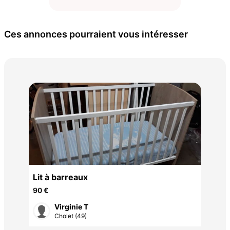
Ces annonces pourraient vous intéresser
Lit
30 
Lit à barreaux
90 €
Virginie T
Cholet (49)