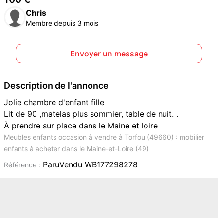
Chris
Membre depuis 3 mois
Envoyer un message
Description de l'annonce
Jolie chambre d'enfant fille
Lit de 90 ,matelas plus sommier, table de nuit. .
À prendre sur place dans le Maine et loire
Meubles enfants occasion à vendre à Torfou (49660) : mobilier
enfants à acheter dans le Maine-et-Loire (49)
ParuVendu WB177298278
Référence :