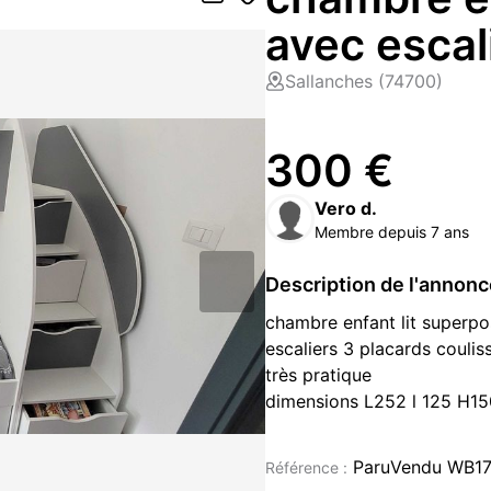
avec escal
Sallanches (74700)
300 €
Vero d.
Membre depuis 7 ans
Description de l'annon
chambre enfant lit superpo
escaliers 3 placards couliss
très pratique
dimensions L252 l 125 H15
Meubles enfants à vendre à Sal
Savoie (74)
ParuVendu WB1
Référence :