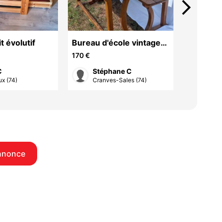
arrow_forward_ios
t évolutif
Bureau d'école vintage
chaise h
Saint-Martin 2 places
170 €
60 €
Pieds galbés
C
Stéphane C
Dani
x (74)
Cranves-Sales (74)
Beau
nnonce