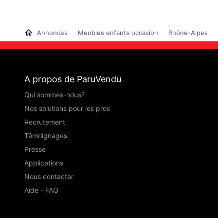
Annonces
Meubles enfants occasion
Rhône-Alpes
A propos de ParuVendu
Qui sommes-nous?
Nos solutions pour les pros
Recrutement
Témoignages
Presse
Applications
Nous contacter
Aide - FAQ