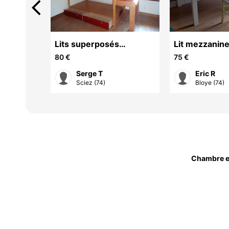
arrow_back_ios
ur bébé
Lits superposés
Lit mezzanine
ados/adultes
80 €
75 €
Serge T
Eric R
Sciez (74)
Bloye (74)
Chambre e