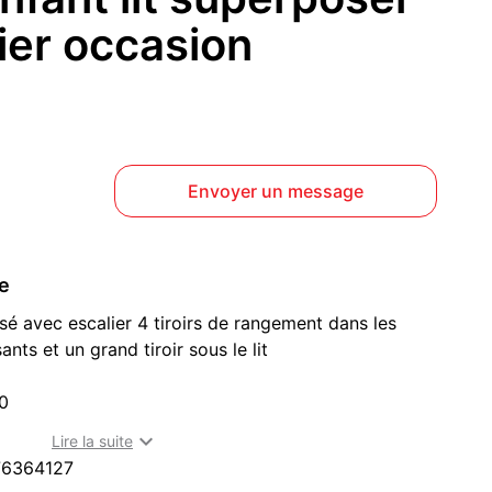
ier occasion
Envoyer un message
ce
sé avec escalier 4 tiroirs de rangement dans les
ants et un grand tiroir sous le lit
0
lanches (74700) : mobilier enfants à acheter en Haute-

Lire la suite
76364127