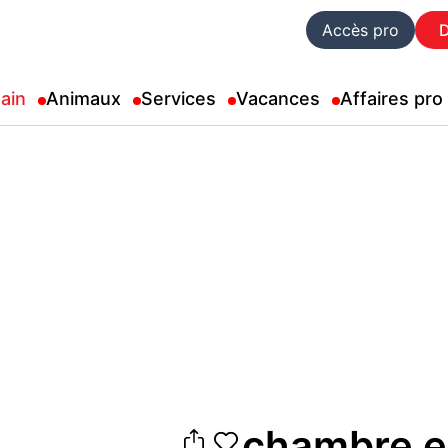
Accès pro
ain
Animaux
Services
Vacances
Affaires pro
chambre en