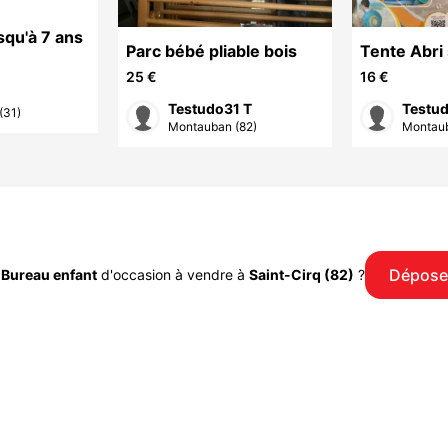
usqu'à 7 ans
Parc bébé pliable bois
Tente Abri 
plage
25 €
16 €
Testudo31 T
Testud
(31)
Montauban (82)
Montaub
Dépose
u
Bureau enfant
d'occasion à vendre à
Saint-Cirq (82)
?