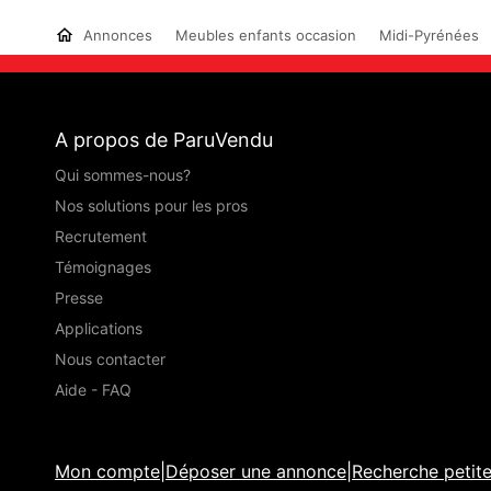
Annonces
Meubles enfants occasion
Midi-Pyrénées
A propos de ParuVendu
Qui sommes-nous?
Nos solutions pour les pros
Recrutement
Témoignages
Presse
Applications
Nous contacter
Aide - FAQ
Mon compte
|
Déposer une annonce
|
Recherche petit