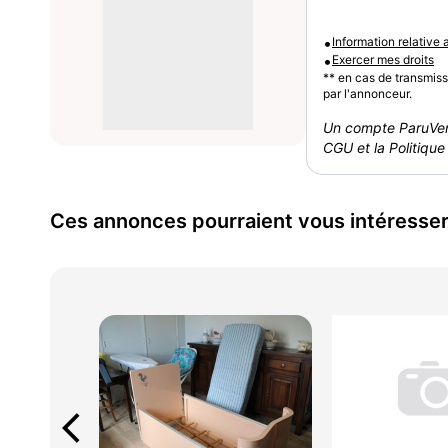
•
Information relative
•
Exercer mes droits
** en cas de transmis
par l'annonceur.
Un compte ParuVen
CGU et la Politique 
Ces annonces pourraient vous intéresse
arrow_back_ios