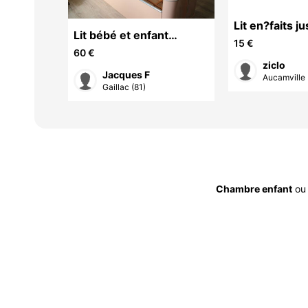
Lit en?faits j
ec sa
Lit bébé et enfant
15 €
jusques a 7 ou 8 ans+
60 €
ziclo
petite chaise
Jacques F
Aucamville 
Gaillac (81)
Chambre enfant
o