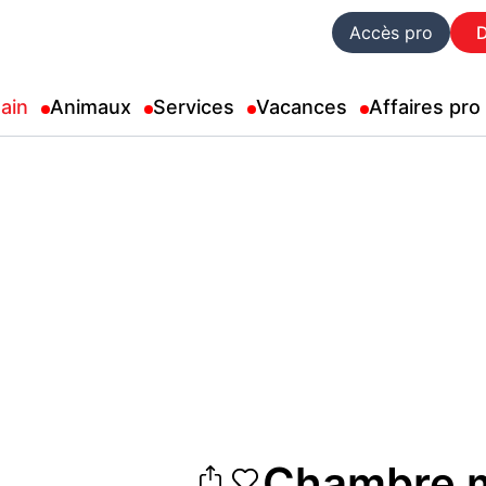
Accès pro
ain
Animaux
Services
Vacances
Affaires pro
Chambre m