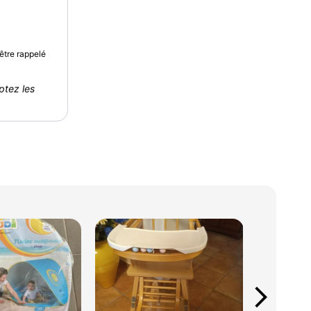
être rappelé
ptez les
arrow_forward_ios