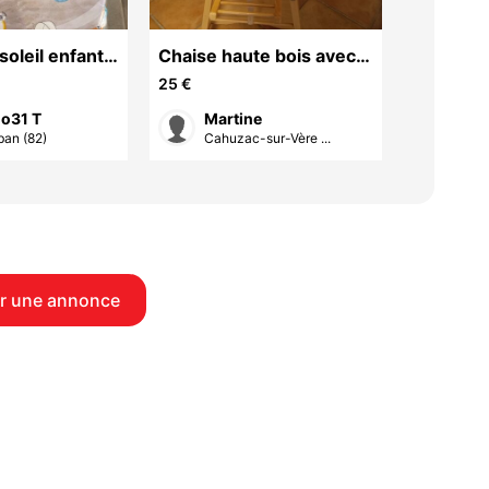
soleil enfant
Chaise haute bois avec
petit bu
plateau plastique
chaise
25 €
o31 T
Martine
Jac
an (82)
Cahuzac-sur-Vère ...
Gaill
r une annonce