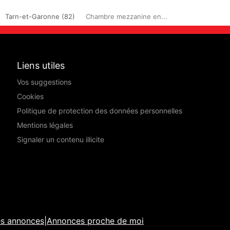
Tarn-et-Garonne (82)
Chambre mezzanine en...
Liens utiles
Vos suggestions
Cookies
Politique de protection des données personnelles
Mentions légales
Signaler un contenu illicite
es annonces
|
Annonces proche de moi