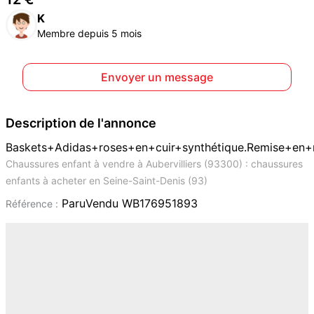
K
Membre depuis 5 mois
Envoyer un message
Description de l'annonce
Baskets+Adidas+roses+en+cuir+synthétique.Remise+en+
Chaussures enfant à vendre à Aubervilliers (93300) : chaussures
enfants à acheter en Seine-Saint-Denis (93)
ParuVendu WB176951893
Référence :