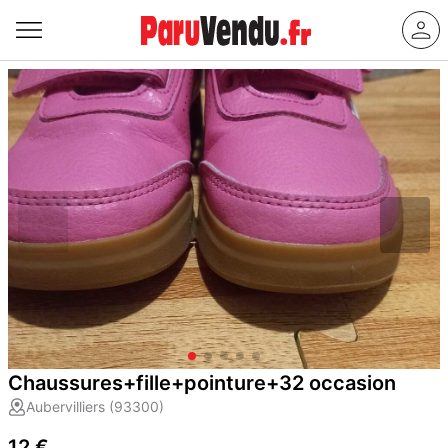
Chaussures+fille+pointure+32 occasion
Aubervilliers (93300)
12 €