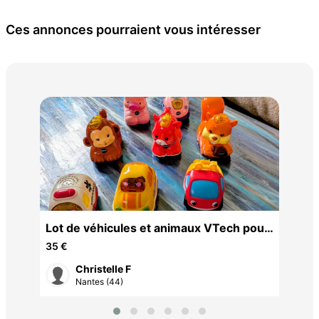
Ces annonces pourraient vous intéresser
Gui
10 
Lot de véhicules et animaux VTech pour
enfant
35 €
Christelle F
Nantes (44)