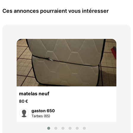
Ces annonces pourraient vous intéresser
Cha
imp
10 
matelas neuf
80 €
gaston 650
Tarbes (65)