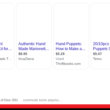
-d'Oise (95)
commode boite playmo...