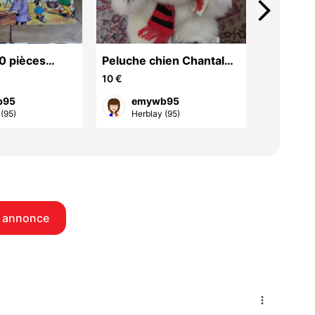
arrow_forward_ios
0 pièces
Peluche chien Chantal
VERRES 
Thomas Galeries
ANIMES
10 €
2 €
Lafayette
b95
emywb95
bab
(95)
Herblay (95)
Érag
 annonce