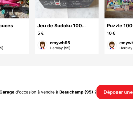
pouces
Jeu de Sudoku 100
Puzzle 100
grilles
Lucky Luke
5 €
10 €
emywb95
emyw
95)
Herblay (95)
Herblay 
Déposer une
Garage
d'occasion à vendre à
Beauchamp (95)
?