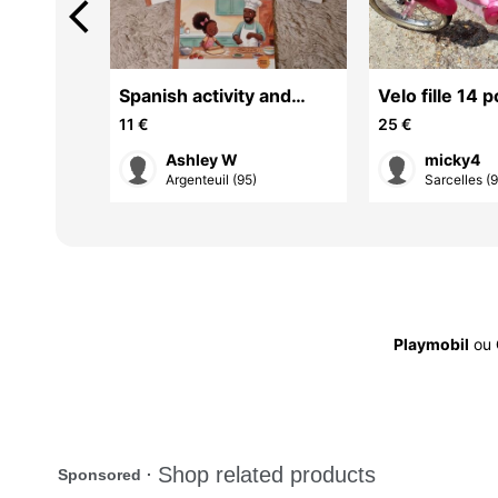
arrow_back_ios
S
Spanish activity and
Velo fille 14 
storybooks for kids 3-6 |
11 €
25 €
Libro de cuen
Ashley W
micky4
Argenteuil (95)
Sarcelles (
Playmobil
ou