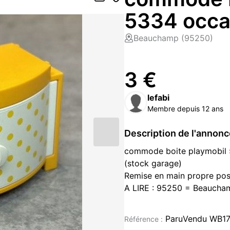
5334 occa
Beauchamp (95250)
3 €
lefabi
Membre depuis 12 ans
Description de l'annon
commode boite playmobil
(stock garage)
Remise en main propre poss
A LIRE : 95250 = Beauchamp
réponse rapide par la mess
Jeux / jouets occasion à vend
ParuVendu WB17
Référence :