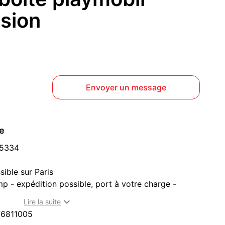
sion
Envoyer un message
ce
 5334
ible sur Paris
 - expédition possible, port à votre charge -
agerie - annonce en ligne = objet disponible

Lire la suite
re à Beauchamp (95250)
6811005