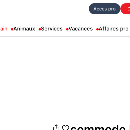
Accès pro
ain
Animaux
Services
Vacances
Affaires pro
commode b