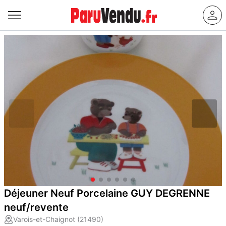
Déjeuner Neuf Porcelaine GUY DEGRENNE
neuf/revente
Varois-et-Chaignot (21490)