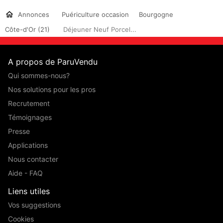
Annonces
Puériculture occasion
Bourgogne
Côte-d'Or (21)
Déjeuner Neuf Porcel...
A propos de ParuVendu
Qui sommes-nous?
Nos solutions pour les pros
Recrutement
Témoignages
Presse
Applications
Nous contacter
Aide - FAQ
Liens utiles
Vos suggestions
Cookies