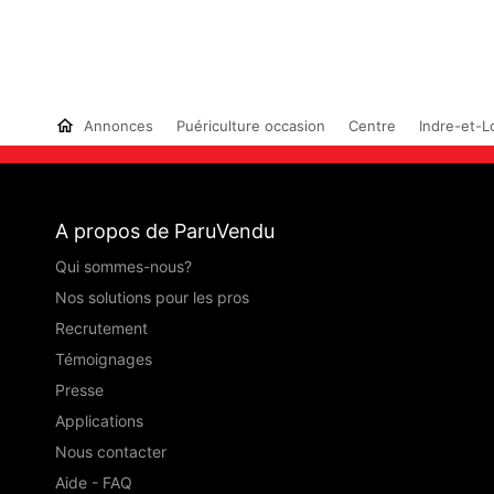
Annonces
Puériculture occasion
Centre
Indre-et-Lo
A propos de ParuVendu
Qui sommes-nous?
Nos solutions pour les pros
Recrutement
Témoignages
Presse
Applications
Nous contacter
Aide - FAQ