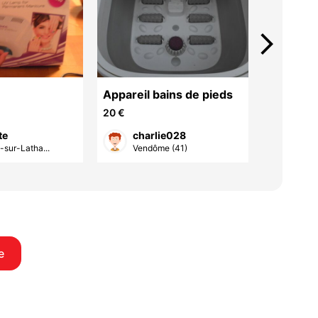
arrow_forward_ios
Appareil bains de pieds
Réducteu
enfants
20 €
14 €
te
charlie028
rav
sur-Latha...
Vendôme (41)
Sain
e