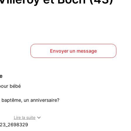
Envoyer un message
ce
pour bébé
n baptême, un anniversaire?
a marque originale Villeroy et Boch

Lire la suite
e, d'une assiette et d'un gobelet à anses.
323_2698329