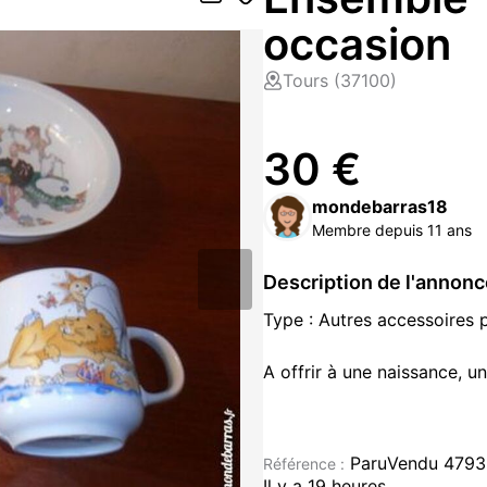
occasion
Tours (37100)
30 €
mondebarras18
Membre depuis 11 ans
Description de l'annon
Type : Autres accessoires 
A offrir à une naissance, u
Ensemble pour enfants de l
composé d'une assiette plat
ParuVendu 479
Référence :
Il y a 19 heures