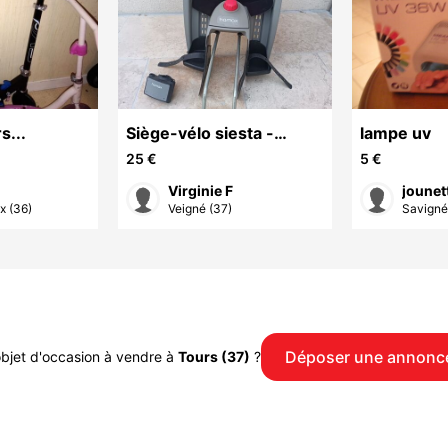
s...
Siège-vélo siesta -
lampe uv
Hamax
25 €
5 €
Virginie F
jounet
x (36)
Veigné (37)
Savigné-
Déposer une annonc
bjet d'occasion à vendre à
Tours (37)
?