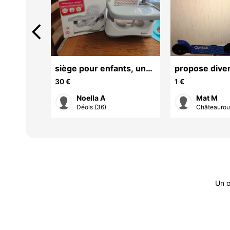
arrow_back_ios
ilettes
siège pour enfants, un
propose diver
pot Winnie, un réducteur
30 €
1 €
de wc
Noella A
Mat M
la-...
Déols (36)
Châteaurou
Un o