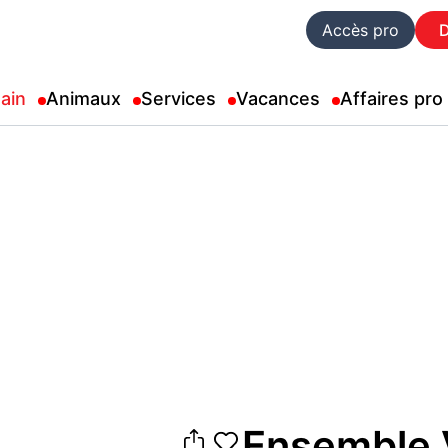
Accès pro
ain
Animaux
Services
Vacances
Affaires pro
Ensemble V