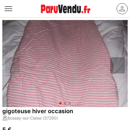
gigoteuse hiver occasion
Bossay-sur-Claise (37290)
5 €