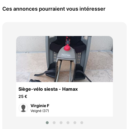
Ces annonces pourraient vous intéresser
pro
1 €
Siège-vélo siesta - Hamax
25 €
Virginie F
Veigné (37)