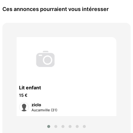
Ces annonces pourraient vous intéresser
Lit enfant
Pue
15 €
20 
ziclo
Aucamville (31)