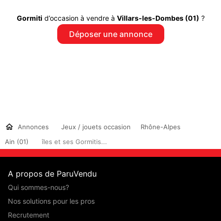
Gormiti
d’occasion à vendre à
Villars-les-Dombes (01)
?
Déposer une annonce
Annonces
Jeux / jouets occasion
Rhône-Alpes
Ain (01)
îles et ses Gormitis...
A propos de ParuVendu
Qui sommes-nous?
Nos solutions pour les pros
Recrutement