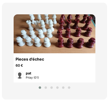
Jeu
1 €
Pieces d'échec
60 €
pat
Priay (01)