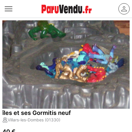
îles et ses Gormitis neuf
Villars-les-Dombes (01330)
40 €