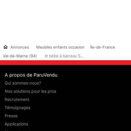
Annonces
Meubles enfants occasion
Île-de-France
Val-de-Marne (94)
lit bébé à barreau S...
A propos de ParuVendu
Qui sommes-nous?
Nos solutions pour les pros
Recrutement
Témoignages
Presse
Applications