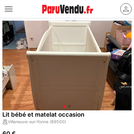
Lit bébé et matelat occasion
Villeneuve-sur-Yonne (89500)
60 €