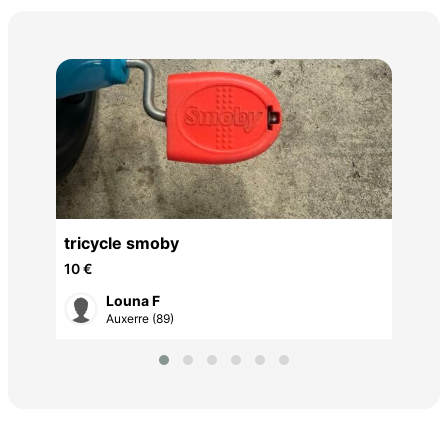
tro
10 
tricycle smoby
10 €
Louna F
Auxerre (89)