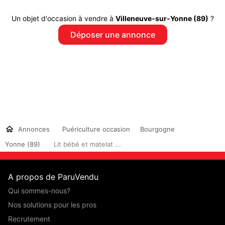
Un objet d'occasion à vendre à
Villeneuve-sur-Yonne (89)
?
Déposer une annonce
Annonces
Puériculture occasion
Bourgogne
Yonne (89)
Lit bébé et matelat ...
A propos de ParuVendu
Qui sommes-nous?
Nos solutions pour les pros
Recrutement