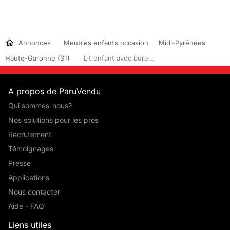
Annonces
Meubles enfants occasion
Midi-Pyrénées
Haute-Garonne (31)
Lit enfant avec bure...
A propos de ParuVendu
Qui sommes-nous?
Nos solutions pour les pros
Recrutement
Témoignages
Presse
Applications
Nous contacter
Aide - FAQ
Liens utiles