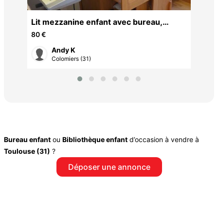
Lit
Lit mezzanine enfant avec bureau,
15 
bibliothèque et armoire
80 €
Andy K
Colomiers (31)
Bureau enfant
ou
Bibliothèque enfant
d’occasion à vendre à
Toulouse (31)
?
Déposer une annonce